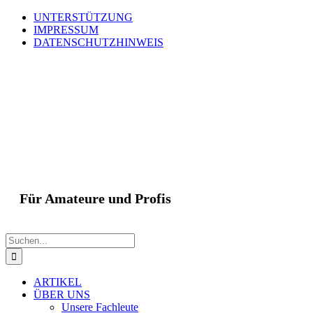
Zum
UNTERSTÜTZUNG
Inhalt
IMPRESSUM
springen
DATENSCHUTZHINWEIS
Unterstützen
Rss
Sie
uns!
Für Amateure und Profis
Suche
nach:
ARTIKEL
ÜBER UNS
Unsere Fachleute