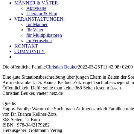
MÄNNER & VÄTER
Aktivkarte
Literatur & Film
VERANSTALTUNGEN
für Männer
für Väter
für Multiplikatoren
im Fernsehen
KONTAKT
COMMUNITY
Die öffentliche Familie
Christian Beuker
2022-05-25T11:42:08+02:00
Eine gute Situationsbeschreibung über jungen Eltern in Zeiten der 
Aufmerksamkeit. Dr. Bianca Kellner-Zotz ergeht sich überwiegend in
Öffentlichkeit. Dafür sollte man keine 368 Seiten lesen müssen.
Christian Beuker, vaeter-netz.de
Quelle:
Happy Family: Warum die Sucht nach Aufmerksamkeit Familien unter
von Dr. Bianca Kellner-Zotz
368 Seiten, 12 Euro
ISBN: ‎ 978-3442179282
Herausgeber: Goldmann Verlag